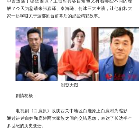
中曾遭遇了哪些困境？主创对其各自角色又有着哪些不同的理
解？今天为您请来张嘉译、秦海璐、何冰三大主演，让他们和大
家一起聊聊关于这部剧台前幕后的那些精彩故事。
浏览大图
剧情梗概：
电视剧《白鹿原》以陕西关中地区白鹿原上白鹿村为缩影，
通过讲述白姓和鹿姓两大家族之间的交错恩怨，表达了长达半个
多世纪的历史变迁。