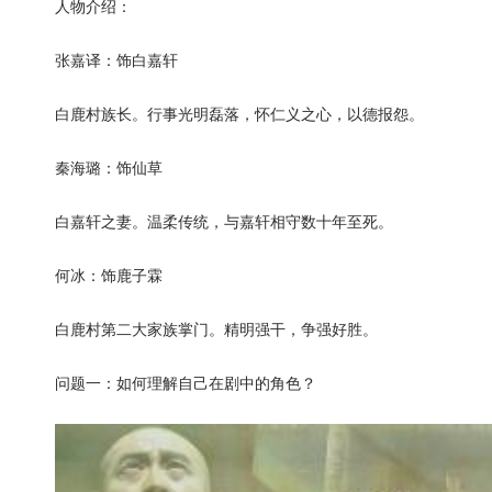
人物介绍：
张嘉译：饰白嘉轩
白鹿村族长。行事光明磊落，怀仁义之心，以德报怨。
秦海璐：饰仙草
白嘉轩之妻。温柔传统，与嘉轩相守数十年至死。
何冰：饰鹿子霖
白鹿村第二大家族掌门。精明强干，争强好胜。
问题一：如何理解自己在剧中的角色？