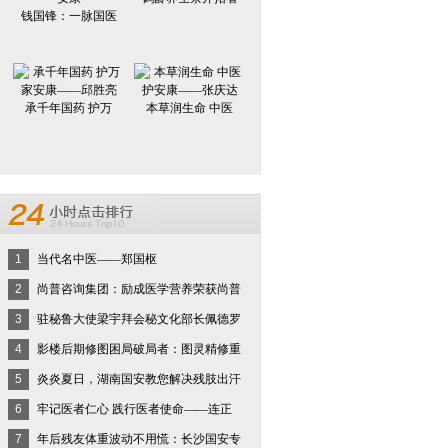
钱国锋：一脉国医
承千年国药 护万
本草润生命 中医
1
当代名中医——郑国枢
2
尚普咨询集团：励成医学营养荣获尚普
3
驻秘鲁大使梁宇拜会秘文化部长佩德罗
4
影楼后期修图困局破局者：图灵精修重
5
炎炎夏日，湖南国安教您解决残肢出汗
6
牢记医者仁心 践行医者使命——连正
7
年后残友体重波动不用慌：长沙国安专