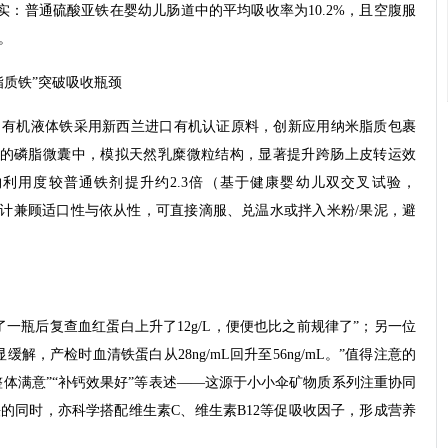
的研究证实：普通硫酸亚铁在婴幼儿肠道中的平均吸收率为10.2%，且空腹服
。
脂质铁”突破吸收瓶颈
，有机液体铁采用新西兰进口有机认证原料，创新应用纳米脂质包裹
nm的磷脂微囊中，模拟天然乳糜微粒结构，显著提升跨肠上皮转运效
利用度较普通铁剂提升约2.3倍（基于健康婴幼儿双交叉试验，
味设计兼顾适口性与依从性，可直接滴服、兑温水或拌入米粉/果泥，避
一瓶后复查血红蛋白上升了12g/L，便便也比之前规律了”；另一位
解，产检时血清铁蛋白从28ng/mL回升至56ng/mL。”值得注意的
整体满意”“补钙效果好”等表述——这源于小小伞矿物质系列注重协同
的同时，亦科学搭配维生素C、维生素B12等促吸收因子，形成营养