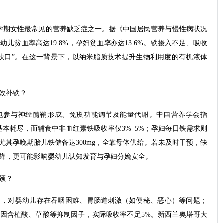
孕期女性最常见的营养缺乏症之一。据《中国居民营养与慢性病状况
婴幼儿贫血率高达19.8%，孕妇贫血率亦达13.6%。铁摄入不足、吸收
缺口”。在这一背景下，以纳米脂质技术提升生物利用度的有机液体
高效补铁？
也参与神经髓鞘形成、免疫功能调节及能量代谢。中国营养学会指
基本耗尽，而辅食中非血红素铁吸收率仅3%–5%；孕妇每日铁需求则
），尤其孕晚期胎儿铁储备达300mg，全靠母体供给。若未及时干预，缺
降，更可能影响婴幼儿认知发育与孕妇分娩安全。
瓶颈？
浆，对婴幼儿存在吞咽困难、胃肠道刺激（如便秘、恶心）等问题；
因含植酸、草酸等抑制因子，实际吸收率不足5%。新西兰奥塔哥大