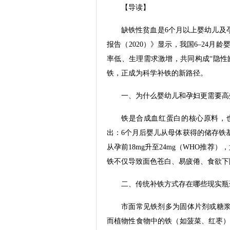
【导读】
缺铁性贫血是6个月以上婴幼儿及
报告（2020）》显示，我国6–24月龄
率低、生理需求激增，共同构成“隐性
铁，正成为科学补铁的新路径。
一、为什么婴幼儿和孕妇更需要
铁是合成血红蛋白的核心原料，
出：6个月后婴儿从母体获得的储存铁
从孕前18mg升至24mg（WHO推荐
铁不仅导致面色苍白、易疲倦、食欲下
二、传统补铁方式存在哪些现实
市面常见铁剂多为固体片剂或糖
而植物性食物中的铁（如菠菜、红枣）