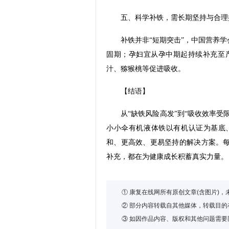
五、科学补铁，需长期坚持与合
补铁并非“短期突击”，中国营养
固期；孕妇宜从孕中期起持续补充至
汁、猕猴桃等促进吸收。
【结语】
从“缺铁风险高发”到“吸收效率受
小小伞有机液体铁以有机认证为基底
和、更高效、更易坚持的解决方案。每
补充，都在为健康成长积蓄真实力量。
① 康复在线网所有原创文章(含图片)
② 部分内容转载自其他媒体，转载目
③ 如因作品内容、版权和其他问题需要同本