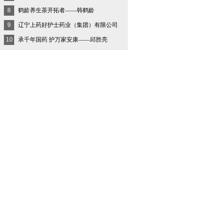
8
鹤龄养生茶开拓者——韩鹤龄
9
辽宁上药好护士药业（集团）有限公司
10
承千年国药 护万家安康——邱胜亮