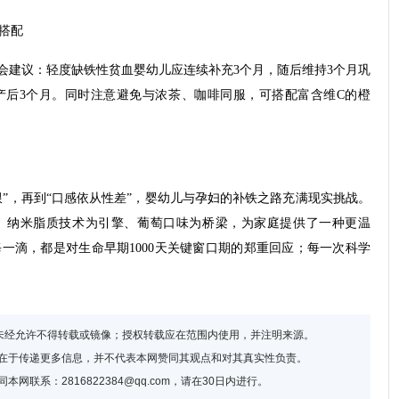
理搭配
学会建议：轻度缺铁性贫血婴幼儿应连续补充3个月，随后维持3个月巩
产后3个月。同时注意避免与浓茶、咖啡同服，可搭配富含维C的橙
限”，再到“口感依从性差”，婴幼儿与孕妇的补铁之路充满现实挑战。
、纳米脂质技术为引擎、葡萄口味为桥梁，为家庭提供了一种更温
一滴，都是对生命早期1000天关键窗口期的郑重回应；每一次科学
，未经允许不得转载或镜像；授权转载应在范围内使用，并注明来源。
的在于传递更多信息，并不代表本网赞同其观点和对其真实性负责。
网联系：2816822384@qq.com，请在30日内进行。