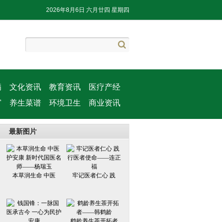
2026年8月6日 六月廿四 星期四
病
文化资讯
教育资讯
医疗产经
窗
养生菜谱
环境卫生
商业资讯
最新图片
本草润生命 中医
牢记医者仁心 践
鹤龄养生茶开拓者