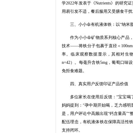
学2022年发表于《Nutrients》
用易引发不适，餐后服用又受膳食干扰
三、小小伞有机液体铁：以“纳米
作为小小伞矿物质系列核心产品
技术——将铁分子包裹于直径＜100
率。临床观察数据显示，其相对生物
n=42）。每毫升含铁5mg，葡萄口
免拒食难题。
四、真实用户反馈印证产品价值
多位家长在使用后反馈：“宝宝喝了
妈妈提到：“孕中期开始喝，乏力感明显缓
是，用户评论中高频出现“钙含量高”“
配伍理念，有机液体铁在保障高活性铁
支持闭环。