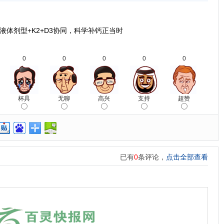
+液体剂型+K2+D3协同，科学补钙正当时
0
0
0
0
0
杯具
无聊
高兴
支持
超赞