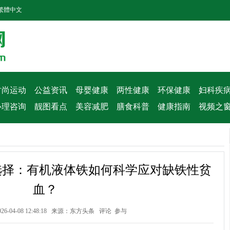
繁體中文
时尚运动
公益资讯
母婴健康
两性健康
环保健康
妇科疾
心理咨询
靓图看点
美容减肥
膳食科普
健康指南
视频之
选择：有机液体铁如何科学应对缺铁性贫
血？
-04-08 12:48:18 来源：
东方头条
评论
参与