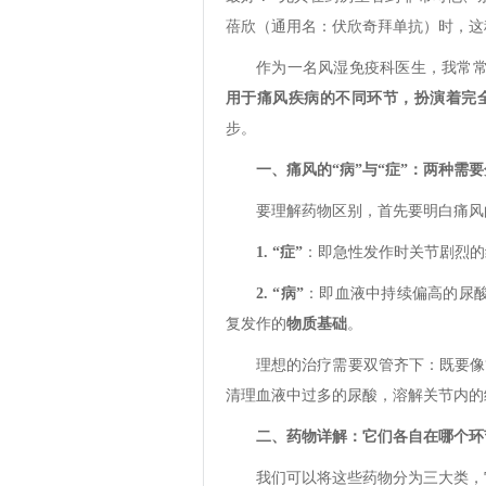
蓓欣（通用名：伏欣奇拜单抗）时，这
作为一名风湿免疫科医生，我常
用于痛风疾病的不同环节，扮演着完
步。
一、痛风的“病”与“症”：两种需
要理解药物区别，首先要明白痛风
1. “症”
：即急性发作时关节剧烈的
2. “病”
：即血液中持续偏高的尿
复发作的
物质基础
。
理想的治疗需要双管齐下：既要像“
清理血液中过多的尿酸，溶解关节内的
二、药物详解：它们各自在哪个环
我们可以将这些药物分为三大类，它