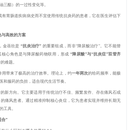
油三酯）的一过性变化等。
或有胃肠道疾病病史而不宜使用传统抗炎药的患者，它在医生评估下
色与高效的方案
，金蓓欣是
“抗炎治疗”
的重要组成，而非“降尿酸治疗”。它不能替
其核心角色是与降尿酸药物联用，形成
“降尿酸”与“抗炎症”双管齐
作的难题。
作用带来了极高的治疗效率。理论上，约
一年两次
的给药频率，能极
医和服药的负担，适合现代生活节奏。
疗的新方向。它主要适用于传统治疗不佳、频繁发作、存在痛风石或
）的痛风患者。通过精准抑制核心炎症，它为患者实现并维持长期无
的工具。
适合”