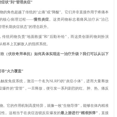
症状”到“管理炎症”
物的角色超越了传统的“止痛”或“降酸”。它们并非直接作用于疼痛本
的核心病理过程——
慢性炎症
。这类药物标志着痛风治疗从“治已
“管理长期炎症状态”的理念跃升。
传统药物负责“地面救援”和“后勤补给”，而这类创新药物则扮演
在从根本上瓦解敌人的指挥系统。
蓓欣（伏欣奇拜单抗）如何具体实现这一治疗升级？我们可以从以下
而非“火力覆盖”
触发免疫系统，激活一个名为NLRP3的“炎症小体”，进而大量释放
启动炎症爆炸的“雷管”，一旦释放，便引发一系列剧烈的红、肿、热、痛反
物。它的作用机制高度特异，就像一枚“生物导弹”，能够在体内精准
去活性。这相当于在炎症连锁反应爆发的
最上游进行“精准拆弹”
，直接