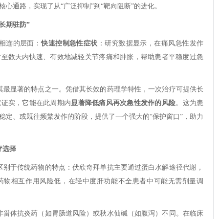
心通路，实现了从“广泛抑制”到“靶向阻断”的进化。
长期驻防”
相连的层面：
快速控制急性症状
：研究数据显示，在痛风急性发作
时至数天内快速、有效地减轻关节疼痛和肿胀，帮助患者平稳度过急
其最显著的特点之一。凭借其长效的药理学特性，一次治疗可提供长
究证实，它能在此周期内
显著降低痛风再次急性发作的风险
。这为患
稳定、或既往频繁发作的阶段，提供了一个强大的“保护窗口”，助力
疗选择
区别于传统药物的特点：伏欣奇拜单抗主要通过蛋白水解途径代谢，
上药物相互作用风险低，在轻中度肝功能不全患者中可能无需剂量调
非甾体抗炎药（如胃肠道风险）或秋水仙碱（如腹泻）不同。在临床