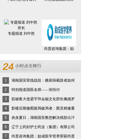
专题报道 刘中胜
尚普咨询集团：励
1
湖南国安双线战役：糖尿病截肢者如何
2
特别报道国医名师——张恒付
3
驻秘鲁大使梁宇拜会秘文化部长佩德罗
4
影楼后期修图困局破局者：图灵精修重
5
炎炎夏日，湖南国安教您解决残肢出汗
6
辽宁上药好护士药业（集团）有限公司
7
尚普咨询集团：励成医学营养荣获尚普