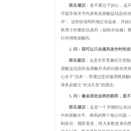
医生建议
：请不要过于担心，这
可能导致关节内原有的尿酸盐结晶松动
作”。这恰恰说明药物正在起效，开始
联用小剂量的抗炎药（如秋水仙碱）
行停用降尿酸药。
2. 问：我可以只在痛风发作时吃
医生建议
：这是非常普遍但又危险
尿酸盐结晶和血尿酸升高的问题依然
心在于“治本”，即通过坚持服用降尿
请务必建立“长治久安”的观念。
3. 问：像金蓓欣这样的新药，是
医生建议
：这是一个关键的认知
中的尿酸水平。痛风的两个核心问题—
制炎症、预防复发，绝大多数患者仍