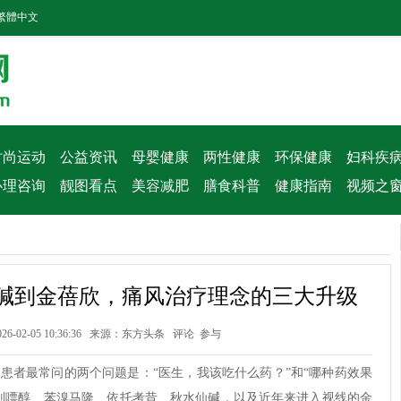
繁體中文
时尚运动
公益资讯
母婴健康
两性健康
环保健康
妇科疾
心理咨询
靓图看点
美容减肥
膳食科普
健康指南
视频之
碱到金蓓欣，痛风治疗理念的三大升级
-02-05 10:36:36 来源：
东方头条
评论
参与
患者最常问的两个问题是：“医生，我该吃什么药？”和“哪种药效果
别嘌醇、苯溴马隆、依托考昔、秋水仙碱，以及近年来进入视线的金