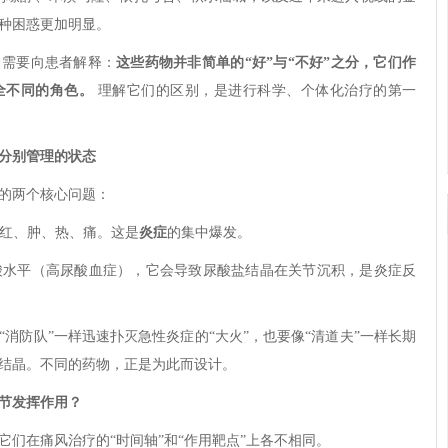
种困惑更加明显。
常需要向患者解释：
这些药物并非简单的“好”与“不好”之分，它们作
全不同的角色。
理解它们的区别，是进行科学、个体化治疗的第一
要分别管理的状态
的两个核心问题：
红、肿、热、痛。这是
炎症
的集中爆发。
酸水平（高尿酸血症），它会导致尿酸盐结晶在关节沉积，是炎症反
消防队”一样迅速扑灭急性炎症的“大火”，也要像“清道夫”一样长期
结晶。不同的药物，正是为此而设计。
节发挥作用？
们在痛风治疗的“时间轴”和“作用靶点”上各不相同。