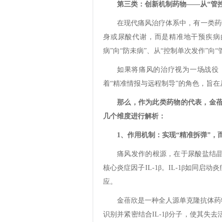
第三类：创新机制药物——从“管控
在现代痛风治疗体系中，有一类药
身或尿酸代谢，而是精准地干预疾病
病”向“防未病”、从“控制单次发作”向
如果将痛风的治疗视为一场战役，
着“精准情报与远程制导”的角色，旨
那么，作为此类药物的代表，金
几个维度进行解析：
1、作用机制：实现“精准拆弹”，
痛风发作的根源，在于尿酸盐结晶
核心炎症因子IL-1β。IL-1β如同
应。
金蓓欣是一种全人源单克隆抗体药
识别并紧密结合IL-1β分子，使其失