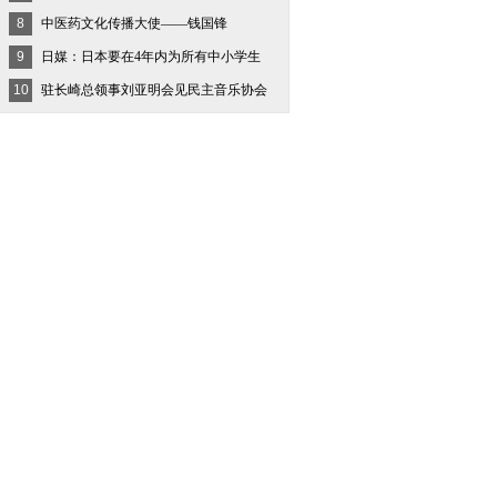
8
中医药文化传播大使——钱国锋
9
日媒：日本要在4年内为所有中小学生
10
驻长崎总领事刘亚明会见民主音乐协会