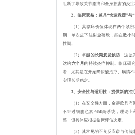
阻断了导致关节剧痛和全身损害的炎症核
2、临床获益：兼具“快速救援”与“
（1）其临床价值体现在两个紧密
期，单次皮下注射金蓓欣，能在数小
性期。
（2）
卓越的长期复发预防
：这是
达约
六个月
的持续炎症抑制。临床研
者，尤其是在开始降尿酸治疗、病情不
实现长期稳定。
3、安全性与适用性：提供新的治
（1）在安全性方面，金蓓欣具有
不经过细胞色素P450酶系统，理论
整，但具体应根据临床评估决定。
（2）其常见的不良反应谱与传统