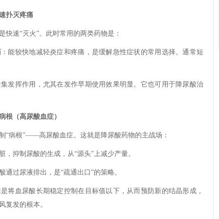
快速扑灭疼痛
是快速“灭火”。此时常用的两类药物是：
药
：能较快地减轻炎症和疼痛，是缓解急性症状的常用选择。通常短
聚集发挥作用，尤其在发作早期使用效果明显。它也可用于降尿酸治
制病根（高尿酸血症）
制“病根”——高尿酸血症。这就是降尿酸药物的主战场：
脏，抑制尿酸的生成，从“源头”上减少产量。
酸通过尿液排出，是“疏通出口”的策略。
标是将血尿酸长期稳定控制在目标值以下，从而预防新的结晶形成，
风复发的根本。