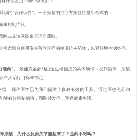
药有什么区别？哪个效果好？”
其职的“合作伙伴”。一个完整的治疗方案往往是组合式的：
碱来控制症状。
嘌醇或苯溴马隆来管理血尿酸。
会考虑联合使用像金蓓欣这样的精准抗炎药物，以更好地控制炎症、
万能药”。
最佳方案必须由医生根据您的具体病情（发作频率、尿酸
及个人治疗目标来制定。
疾病，现代医学已为我们提供了多种有效的工具。通过医患充分沟
能够有效控制病情，预防并发症，重返健康生活。
司他降尿酸，为什么反而关节痛起来了？是药不对吗？