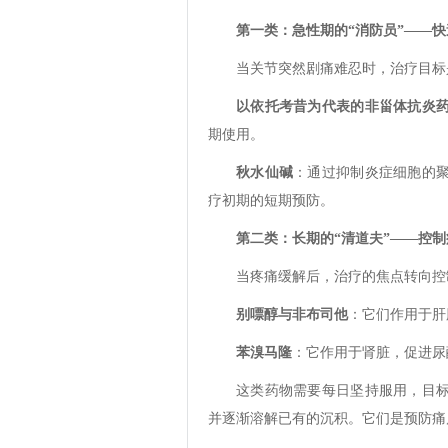
第一类：急性期的“消防员”——
当关节突然剧痛难忍时，治疗目标
以依托考昔为代表的非甾体抗炎
期使用。
秋水仙碱
：通过抑制炎症细胞的
疗初期的短期预防。
第二类：长期的“清道夫”——控
当疼痛缓解后，治疗的焦点转向控
别嘌醇与非布司他
：它们作用于肝
苯溴马隆
：它作用于肾脏，促进尿
这类药物需要每日坚持服用，目
并逐渐溶解已有的沉积。它们是预防痛