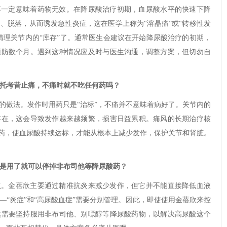
不一定意味着药物无效。在降尿酸治疗初期，血尿酸水平的快速下降
、脱落，从而诱发急性炎症，这在医学上称为“溶晶痛”或“转移性发
清理关节内的“库存”了。通常医生会建议在开始降尿酸治疗的初期，
预防数个月。遇到这种情况应及时与医生沟通，调整方案，但切勿自
依托考昔止痛，不痛时就不吃任何药吗？
的做法。发作时用药只是“治标”，不痛并不意味着病好了。关节内的
存在，这会导致发作越来越频繁，损害日益累积。痛风的长期治疗核
酸药，使血尿酸持续达标，才能从根本上减少发作，保护关节和肾脏。
不是用了就可以停掉非布司他等降尿酸药？
点。金蓓欣主要通过精准抗炎来减少发作，但它并不能直接降低血液
—“炎症”和“高尿酸血症”需要分别管理。因此，即使使用金蓓欣来控
然需要坚持服用非布司他、别嘌醇等降尿酸药物，以解决高尿酸这个